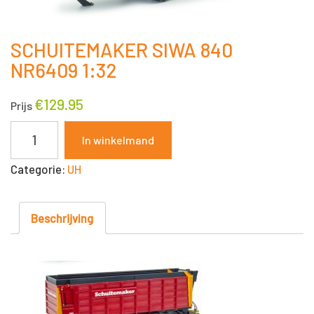
SCHUITEMAKER SIWA 840
NR6409 1:32
€
129.95
Prijs
SCHUITEMAKER
In winkelmand
SIWA
Categorie:
UH
840
NR6409
1:32
Beschrijving
aantal