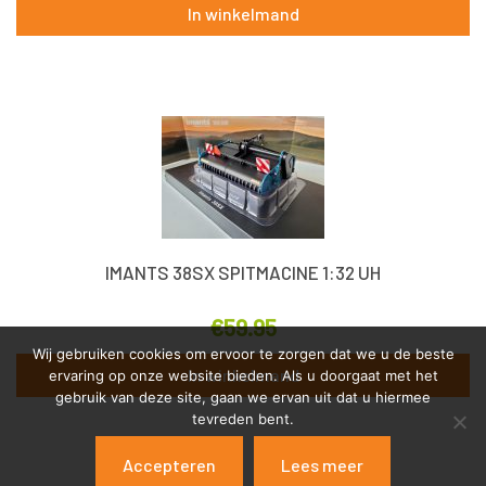
In winkelmand
IMANTS 38SX SPITMACINE 1:32 UH
€
59.95
Wij gebruiken cookies om ervoor te zorgen dat we u de beste
In winkelmand
ervaring op onze website bieden. Als u doorgaat met het
gebruik van deze site, gaan we ervan uit dat u hiermee
tevreden bent.
Accepteren
Lees meer