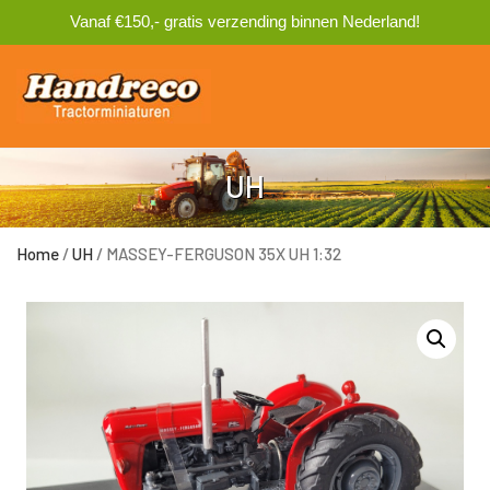
Vanaf €150,- gratis verzending binnen Nederland!
0
UH
Home
/
UH
/ MASSEY-FERGUSON 35X UH 1:32