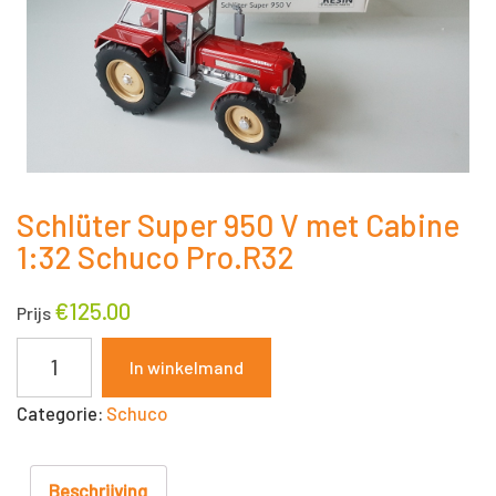
Schlüter Super 950 V met Cabine
1:32 Schuco Pro.R32
€
125.00
Prijs
Schlüter
In winkelmand
Super
Categorie:
Schuco
950
V
met
Beschrijving