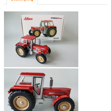
Cabine
1:32
Schuco
Pro.R32
aantal