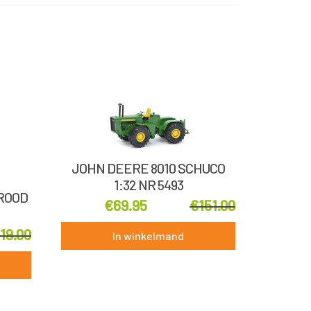
JOHN DEERE 8010 SCHUCO
1:32 NR 5493
 ROOD
€
69.95
€
151.00
119.00
In winkelmand