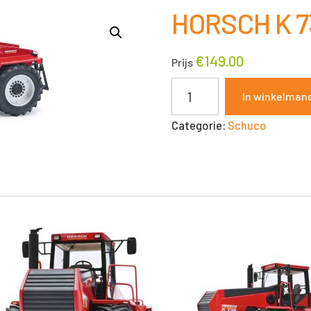
HORSCH K 7
€
149.00
Prijs
HORSCH
In winkelman
K
Categorie:
Schuco
731
1:32
SCHUCO
aantal