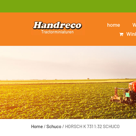
home
W
Win
Home
/
Schuco
/ HORSCH K 731 1:32 SCHUCO