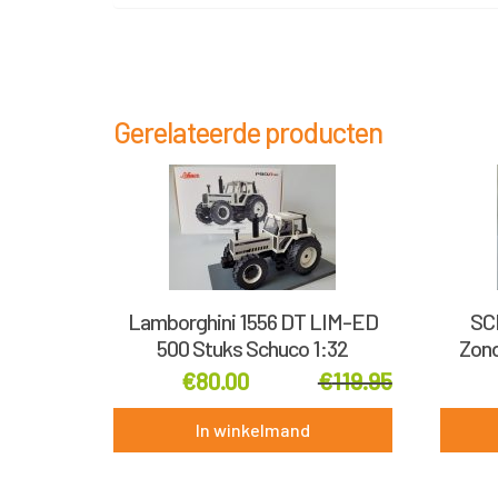
Gerelateerde producten
Lamborghini 1556 DT LIM-ED
SC
500 Stuks Schuco 1:32
Zond
€
80.00
€
119.95
In winkelmand