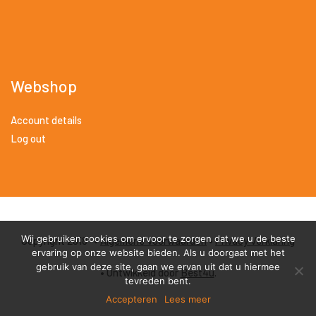
Webshop
Account details
Log out
Wij gebruiken cookies om ervoor te zorgen dat we u de beste
Copyright 2018 •
Algemene Voorwaarden
•
Privacy Verklaring
ervaring op onze website bieden. Als u doorgaat met het
gebruik van deze site, gaan we ervan uit dat u hiermee
• Ontwikkeld door
Best4u
.
tevreden bent.
Accepteren
Lees meer