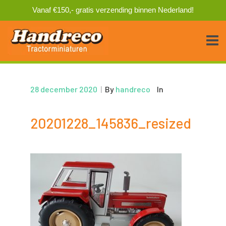
Vanaf €150,- gratis verzending binnen Nederland!
28 december 2020
|
By
handreco
In
20201228_145836_resized