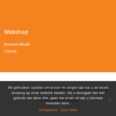
Webshop
Account details
Log out
Wij gebruiken cookies om ervoor te zorgen dat we u de beste
Copyright 2018 •
Algemene Voorwaarden
•
Privacy Verklaring
ervaring op onze website bieden. Als u doorgaat met het
gebruik van deze site, gaan we ervan uit dat u hiermee
• Ontwikkeld door
Best4u
.
tevreden bent.
Accepteren
Lees meer