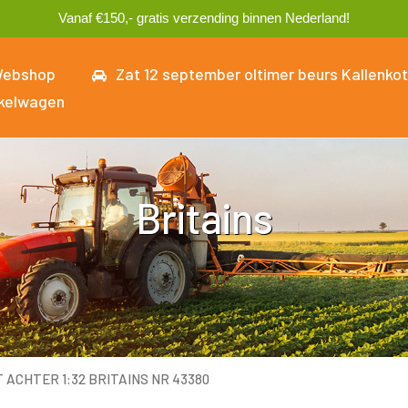
Vanaf €150,- gratis verzending binnen Nederland!
ebshop
Zat 12 september oltimer beurs Kallenkot
kelwagen
Britains
 ACHTER 1:32 BRITAINS NR 43380