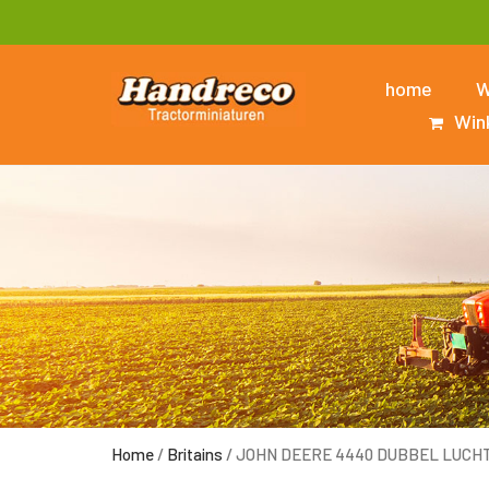
home
W
Win
Home
/
Britains
/ JOHN DEERE 4440 DUBBEL LUCHT