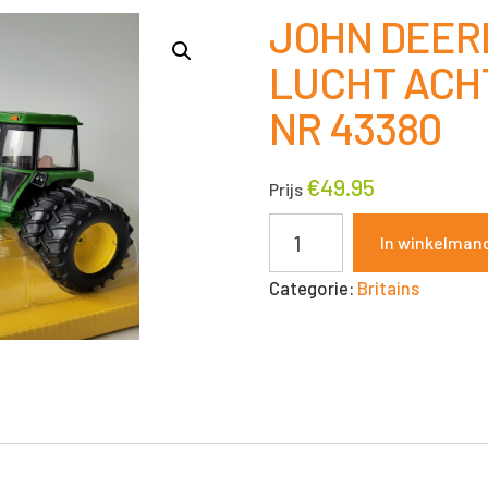
JOHN DEER
LUCHT ACHT
NR 43380
€
49.95
Prijs
JOHN
In winkelman
DEERE
Categorie:
Britains
4440
DUBBEL
LUCHT
ACHTER
1:32
BRITAINS