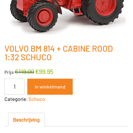
VOLVO BM 814 + CABINE ROOD
1:32 SCHUCO
€
119.00
€
99.95
Prijs
VOLVO
In winkelmand
BM
Categorie:
Schuco
814
+
CABINE
Beschrijving
ROOD