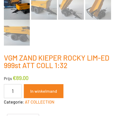
VGM ZAND KIEPER ROCKY LIM-ED
999st ATT COLL 1:32
€
89.00
Prijs
VGM
In winkelmand
ZAND
Categorie:
AT COLLECTION
KIEPER
ROCKY