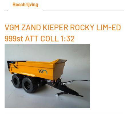
LIM-
Beschrijving
ED
999st
VGM ZAND KIEPER ROCKY LIM-ED
ATT
999st ATT COLL 1:32
COLL
1:32
aantal