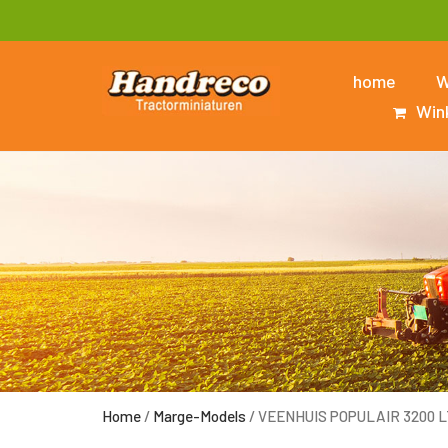
home
W
Win
Home
/
Marge-Models
/ VEENHUIS POPULAIR 3200 