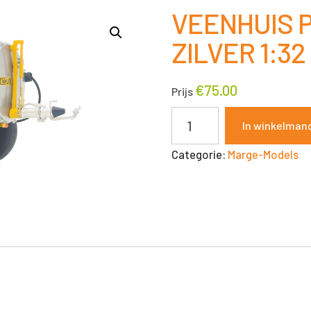
VEENHUIS P
ZILVER 1:3
€
75.00
Prijs
VEENHUIS
In winkelman
POPULAIR
Categorie:
Marge-Models
3200
LTR
ZILVER
1:32
MARGE-
MODELS
aantal