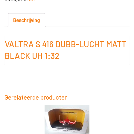
416
DUBB-
LUCHT
Beschrijving
MATT
BLACK
VALTRA S 416 DUBB-LUCHT MATT
UH
BLACK UH 1:32
1:32
aantal
Gerelateerde producten