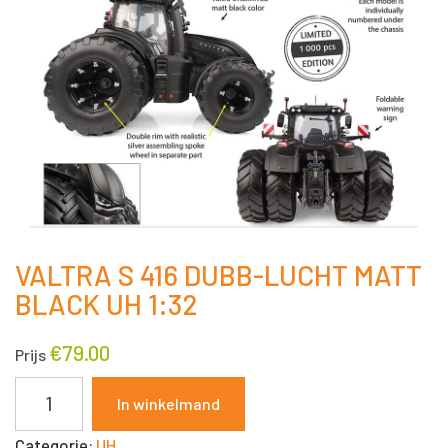
VALTRA S 416 DUBB-LUCHT MATT
BLACK UH 1:32
€
79.00
Prijs
VALTRA
In winkelmand
S
Categorie:
UH