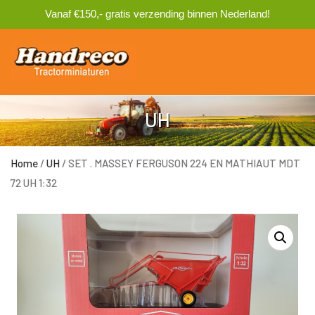
Vanaf €150,- gratis verzending binnen Nederland!
0
UH
Home
/
UH
/ SET . MASSEY FERGUSON 224 EN MATHIAUT MDT
72 UH 1:32