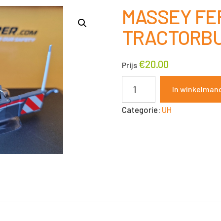
MASSEY F
TRACTORBU
€
20.00
Prijs
MASSEY
In winkelman
FERGUSON
Categorie:
UH
TRACTORBUMPER
1:32
UH
aantal