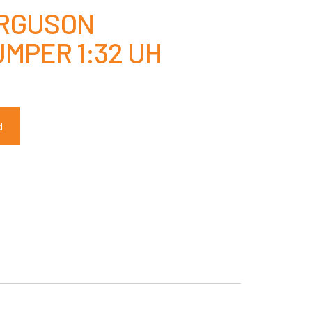
ERGUSON
MPER 1:32 UH
d