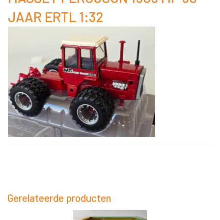
1:32
JAAR ERTL 1:32
aantal
Gerelateerde producten