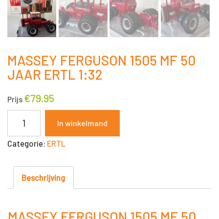
MASSEY FERGUSON 1505 MF 50
JAAR ERTL 1:32
€
79.95
Prijs
MASSEY
In winkelmand
FERGUSON
Categorie:
ERTL
1505
MF
50
Beschrijving
JAAR
ERTL
MASSEY FERGUSON 1505 MF 50