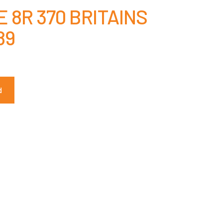
 8R 370 BRITAINS
89
d