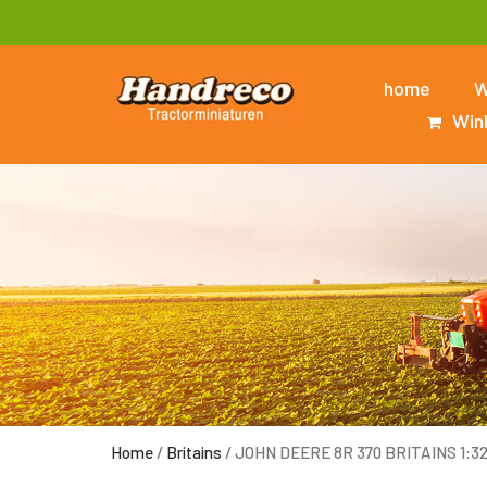
home
W
Win
Home
/
Britains
/ JOHN DEERE 8R 370 BRITAINS 1:3