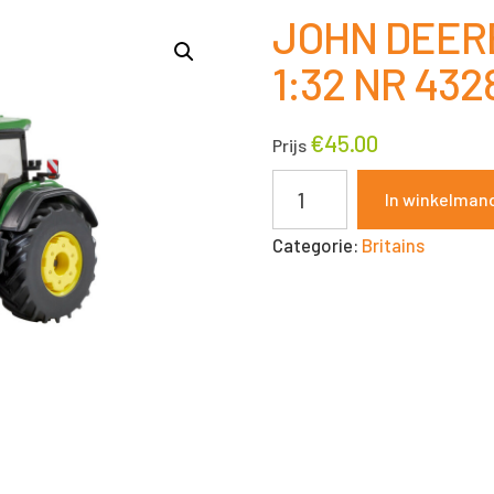
JOHN DEERE
1:32 NR 432
€
45.00
Prijs
JOHN
In winkelman
DEERE
Categorie:
Britains
8R
370
BRITAINS
1:32
NR
43289
aantal