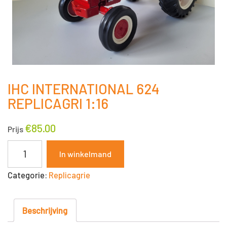
IHC INTERNATIONAL 624
REPLICAGRI 1:16
€
85.00
Prijs
IHC
In winkelmand
INTERNATIONAL
Categorie:
Replicagrie
624
REPLICAGRI
1:16
Beschrijving
aantal