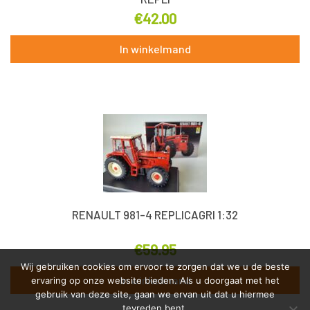
€
42.00
In winkelmand
RENAULT 981-4 REPLICAGRI 1:32
€
59.95
Wij gebruiken cookies om ervoor te zorgen dat we u de beste
In winkelmand
ervaring op onze website bieden. Als u doorgaat met het
gebruik van deze site, gaan we ervan uit dat u hiermee
tevreden bent.