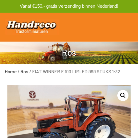
Vanaf €150,- gratis verzending binnen Nederland!
0
Ros
Home
/
Ros
/ FIAT WINNER F 100 LIM-ED 999 STUKS 1:32