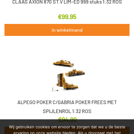
CLAAS AXION 870 ST.V LIM-ED 999 stuks 1:32 ROS
€
99.95
In winkelmand
ALPEGO POKER C/GABRIA POKER FREES MET
SPIJLENROL 1:32 ROS
€
94.90
Wij gebruiken cookies om ervoor te zorgen dat we u de beste
In winkelmand
ervaring op onze website bieden. Als u doorgaat met het