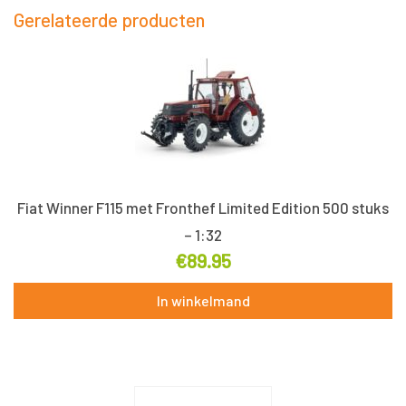
302426
Gerelateerde producten
aantal
Fiat Winner F115 met Fronthef Limited Edition 500 stuks
– 1:32
€
89.95
In winkelmand