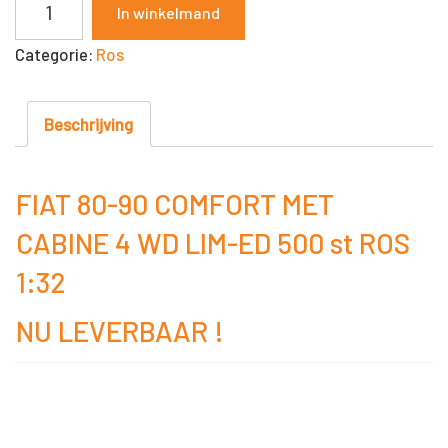
In winkelmand
80-
Categorie:
Ros
90
COMFORT
MET
Beschrijving
CABINE
4
FIAT 80-90 COMFORT MET
WD
CABINE 4 WD LIM-ED 500 st ROS
LIM-
ED
1:32
500
NU LEVERBAAR !
st
ROS
1:32
NR