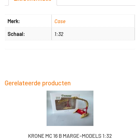
ED
700
Merk:
Case
stuks
Schaal:
1:32
Marge-
models
1:32
aantal
Gerelateerde producten
KRONE MC 16 B MARGE-MODELS 1:32