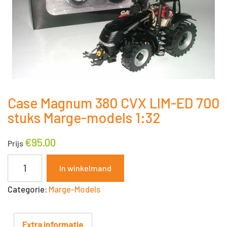
Case Magnum 380 CVX LIM-ED 700
stuks Marge-models 1:32
€
95.00
Prijs
Case
In winkelmand
Magnum
Categorie:
Marge-Models
380
CVX
LIM-
Extra informatie