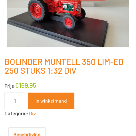
BOLINDER MUNTELL 350 LIM-ED
250 STUKS 1:32 DIV
€
169.95
Prijs
BOLINDER
In winkelmand
MUNTELL
Categorie:
Div
350
LIM-
ED
Beschrijving