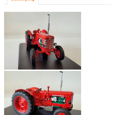
250
STUKS
1:32
DIV
aantal