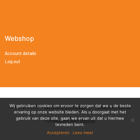
Webshop
Account details
Log out
Wij gebruiken cookies om ervoor te zorgen dat we u de beste
Copyright 2018 •
Algemene Voorwaarden
•
Privacy Verklaring
ervaring op onze website bieden. Als u doorgaat met het
gebruik van deze site, gaan we ervan uit dat u hiermee
• Ontwikkeld door
Best4u
.
tevreden bent.
Accepteren
Lees meer