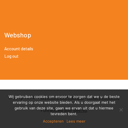
Webshop
Account details
Log out
Wij gebruiken cookies om ervoor te zorgen dat we u de beste
Copyright 2018 •
Algemene Voorwaarden
•
Privacy Verklaring
ervaring op onze website bieden. Als u doorgaat met het
gebruik van deze site, gaan we ervan uit dat u hiermee
• Ontwikkeld door
Best4u
.
tevreden bent.
Accepteren
Lees meer