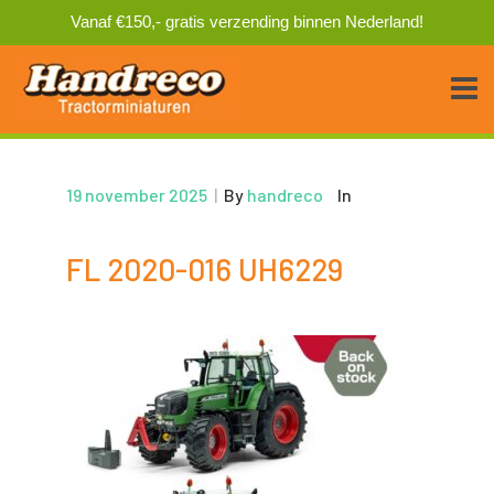
Vanaf €150,- gratis verzending binnen Nederland!
19 november 2025
|
By
handreco
In
FL 2020-016 UH6229