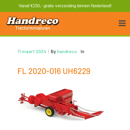
Vanaf €150,- gratis verzending binnen Nederland!
11 maart 2024
|
By
handreco
In
FL 2020-016 UH6229