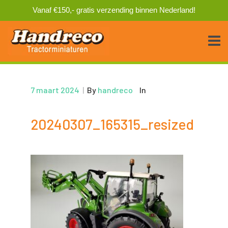
Vanaf €150,- gratis verzending binnen Nederland!
7 maart 2024
|
By
handreco
In
20240307_165315_resized