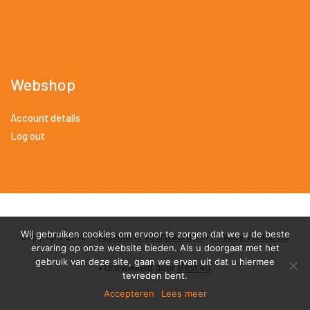
Webshop
Account details
Log out
Wij gebruiken cookies om ervoor te zorgen dat we u de beste
Copyright 2018 •
Algemene Voorwaarden
•
Privacy Verklaring
ervaring op onze website bieden. Als u doorgaat met het
gebruik van deze site, gaan we ervan uit dat u hiermee
• Ontwikkeld door
Best4u
.
tevreden bent.
Accepteren
Lees meer