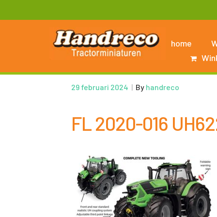
home
W
Win
29 februari 2024
|
By
handreco
FL 2020-016 UH62