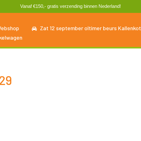
Vanaf €150,- gratis verzending binnen Nederland!
ebshop
Zat 12 september oltimer beurs Kallenkot
kelwagen
29