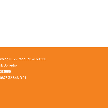
ening NL72Rabo036.31.50.560
k Gorredijk
1093669
0876.32.846.B.01