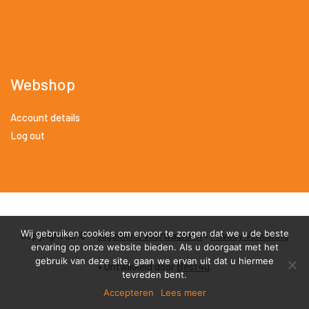
Webshop
Account details
Log out
Wij gebruiken cookies om ervoor te zorgen dat we u de beste
Copyright 2018 •
Algemene Voorwaarden
•
Privacy Verklaring
ervaring op onze website bieden. Als u doorgaat met het
gebruik van deze site, gaan we ervan uit dat u hiermee
• Ontwikkeld door
Best4u
.
tevreden bent.
Accepteren
Lees meer