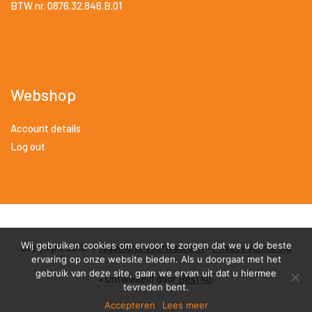
BTW nr. 0876.32.846.B.01
Webshop
Account details
Log out
Wij gebruiken cookies om ervoor te zorgen dat we u de beste
Copyright 2018 •
Algemene Voorwaarden
•
Privacy Verklaring
ervaring op onze website bieden. Als u doorgaat met het
gebruik van deze site, gaan we ervan uit dat u hiermee
• Ontwikkeld door
Best4u
.
tevreden bent.
Accepteren
Lees meer