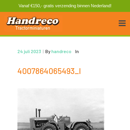
Vanaf €150,- gratis verzending binnen Nederland!
24 juli 2023
|
By
handreco
In
4007864065493_I