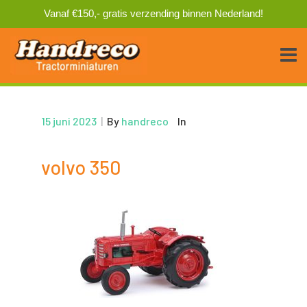
Vanaf €150,- gratis verzending binnen Nederland!
15 juni 2023
|
By
handreco
In
volvo 350