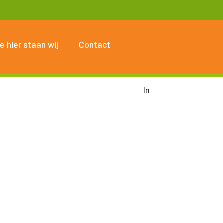
e hier staan wij
Contact
In