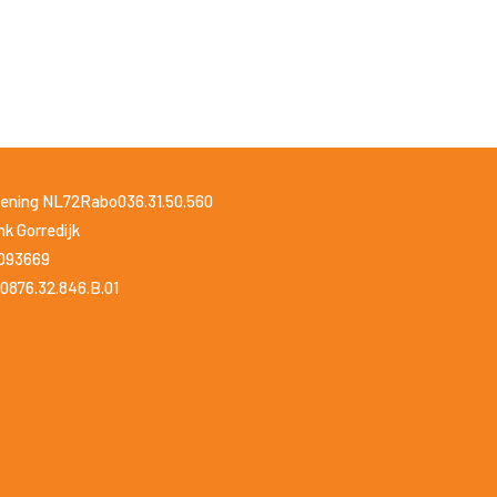
ening NL72Rabo036.31.50.560
k Gorredijk
1093669
0876.32.846.B.01