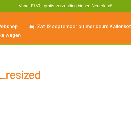
Vanaf €150,- gratis verzending binnen Nederland!
ebshop
Zat 12 september oltimer beurs Kallenkot
kelwagen
_resized