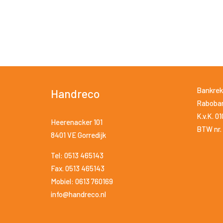
Bankrek
Handreco
Raboban
K.v.K. 0
Heerenacker 101
BTW nr. 
8401 VE Gorredijk
Tel: 0513 465143
Fax. 0513 465143
Mobiel: 0613 760169
info@handreco.nl