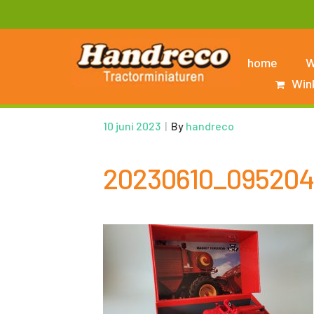
home
W
Win
10 juni 2023
|
By
handreco
20230610_095204