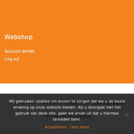
Webshop
Account details
Log out
Wij gebruiken cookies om ervoor te zorgen dat we u de beste
Copyright 2018 •
Algemene Voorwaarden
•
Privacy Verklaring
ervaring op onze website bieden. Als u doorgaat met het
gebruik van deze site, gaan we ervan uit dat u hiermee
• Ontwikkeld door
Best4u
.
tevreden bent.
Accepteren
Lees meer