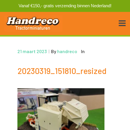
Vanaf €150,- gratis verzending binnen Nederland!
21 maart 2023
|
By
handreco
In
20230319_151810_resized