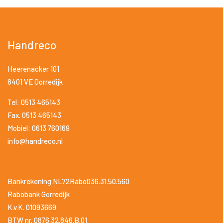
Handreco
Heerenacker 101
8401 VE Gorredijk
Tel: 0513 465143
Fax. 0513 465143
Mobiel: 0613 760169
info@handreco.nl
Bankrekening NL72Rabo036.31.50.560
Rabobank Gorredijk
K.v.K. 01093669
BTW nr. 0876.32.846.B.01