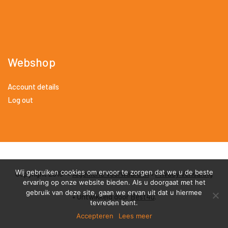
Webshop
Account details
Log out
Wij gebruiken cookies om ervoor te zorgen dat we u de beste
Copyright 2018 •
Algemene Voorwaarden
•
Privacy Verklaring
ervaring op onze website bieden. Als u doorgaat met het
gebruik van deze site, gaan we ervan uit dat u hiermee
• Ontwikkeld door
Best4u
.
tevreden bent.
Accepteren
Lees meer