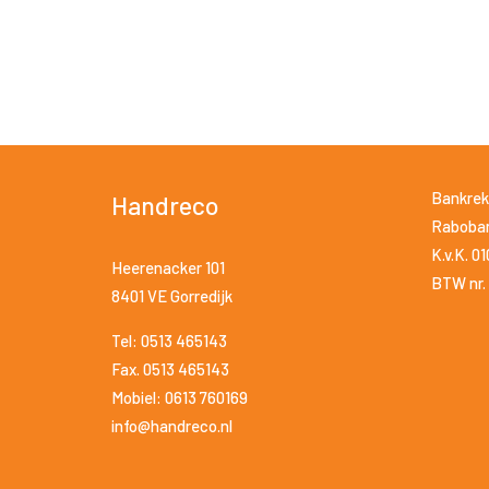
Bankrek
Handreco
Raboban
K.v.K. 0
Heerenacker 101
BTW nr. 
8401 VE Gorredijk
Tel: 0513 465143
Fax. 0513 465143
Mobiel: 0613 760169
info@handreco.nl