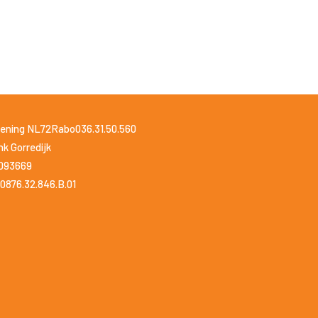
ening NL72Rabo036.31.50.560
k Gorredijk
1093669
0876.32.846.B.01