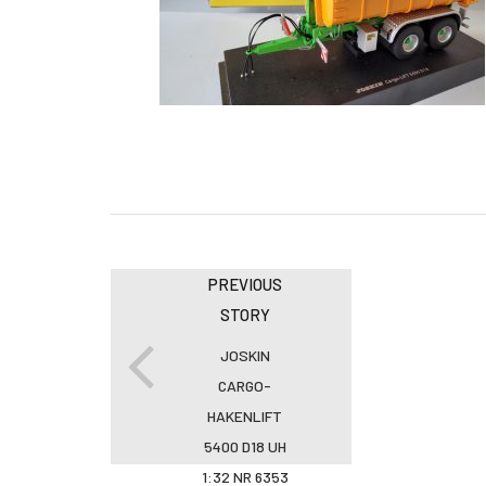
PREVIOUS
STORY
JOSKIN
CARGO-
HAKENLIFT
5400 D18 UH
1:32 NR 6353