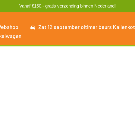
Vanaf €150,- gratis verzending binnen Nederland!
ebshop
Zat 12 september oltimer beurs Kallenkot
kelwagen