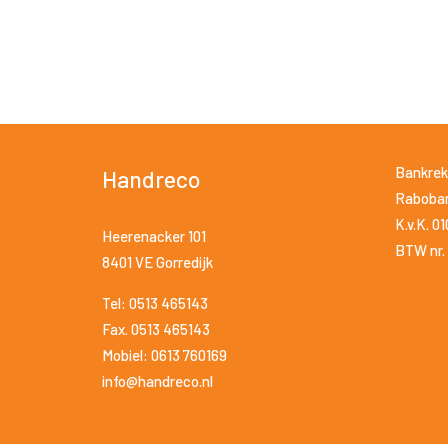
Bankrek
Handreco
Raboban
K.v.K. 0
Heerenacker 101
BTW nr. 
8401 VE Gorredijk
Tel: 0513 465143
Fax. 0513 465143
Mobiel: 0613 760169
info@handreco.nl