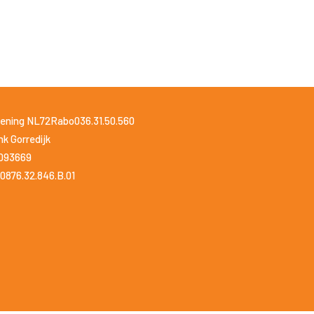
ening NL72Rabo036.31.50.560
k Gorredijk
1093669
0876.32.846.B.01