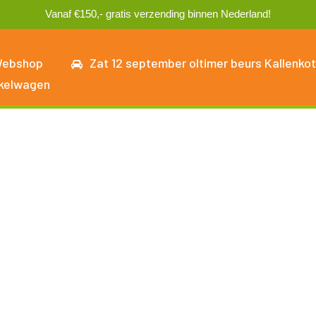
Vanaf €150,- gratis verzending binnen Nederland!
ebshop
Zat 12 september oltimer beurs Kallenkot
kelwagen