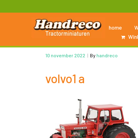
home
W
Win
10 november 2022
|
By
handreco
volvo1 a