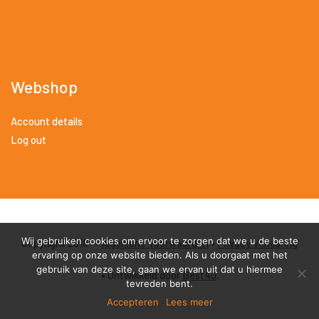
Webshop
Account details
Log out
Wij gebruiken cookies om ervoor te zorgen dat we u de beste
Copyright 2018 •
Algemene Voorwaarden
•
Privacy Verklaring
ervaring op onze website bieden. Als u doorgaat met het
gebruik van deze site, gaan we ervan uit dat u hiermee
• Ontwikkeld door
Best4u
.
tevreden bent.
Accepteren
Lees meer