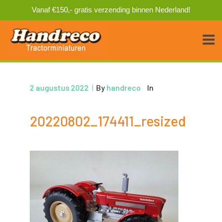
Vanaf €150,- gratis verzending binnen Nederland!
2 augustus 2022
|
By
handreco
In
20220802_174411_resized