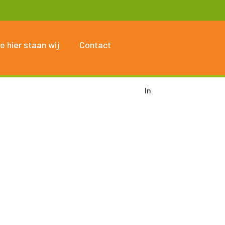
e hier staan wij
Contact
In