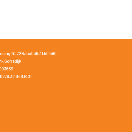
ening NL72Rabo036.31.50.560
k Gorredijk
1093669
0876.32.846.B.01