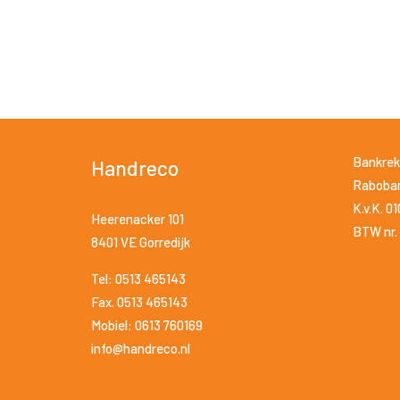
Bankrek
Handreco
Raboban
K.v.K. 0
Heerenacker 101
BTW nr. 
8401 VE Gorredijk
Tel: 0513 465143
Fax. 0513 465143
Mobiel: 0613 760169
info@handreco.nl