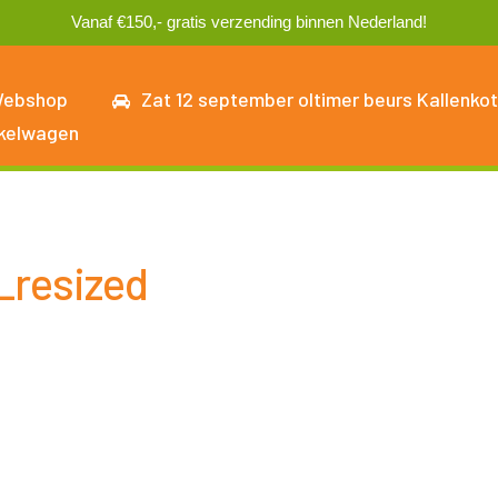
Vanaf €150,- gratis verzending binnen Nederland!
ebshop
Zat 12 september oltimer beurs Kallenkot
kelwagen
_resized