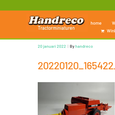
home
W
Win
20 januari 2022
|
By
handreco
20220120_165422