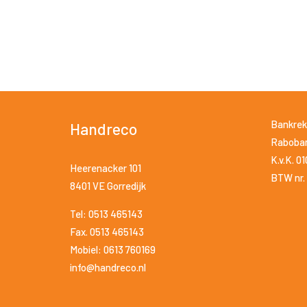
Bankrek
Handreco
Raboban
K.v.K. 0
Heerenacker 101
BTW nr. 
8401 VE Gorredijk
Tel: 0513 465143
Fax. 0513 465143
Mobiel: 0613 760169
info@handreco.nl