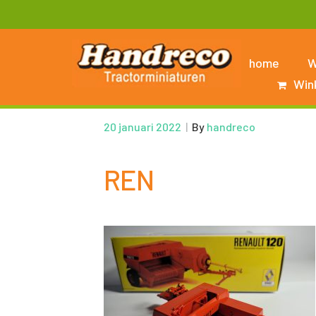
home
W
Win
20 januari 2022
|
By
handreco
REN