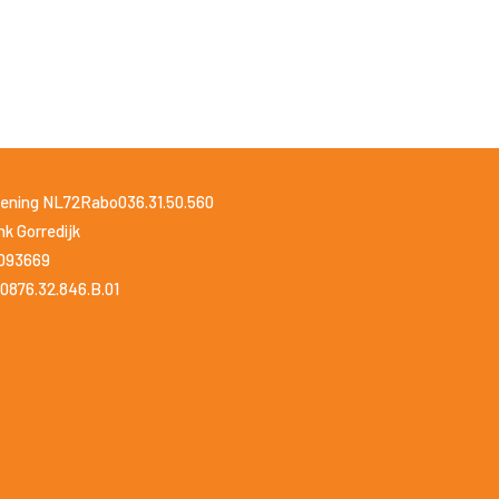
ening NL72Rabo036.31.50.560
k Gorredijk
1093669
0876.32.846.B.01