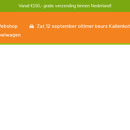
Vanaf €150,- gratis verzending binnen Nederland!
ebshop
Zat 12 september oltimer beurs Kallenkot
kelwagen