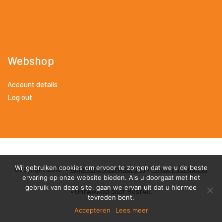
Webshop
Account details
Log out
Wij gebruiken cookies om ervoor te zorgen dat we u de beste
Copyright 2018 •
Algemene Voorwaarden
•
Privacy Verklaring
ervaring op onze website bieden. Als u doorgaat met het
gebruik van deze site, gaan we ervan uit dat u hiermee
• Ontwikkeld door
Best4u
.
tevreden bent.
Accepteren
Lees meer