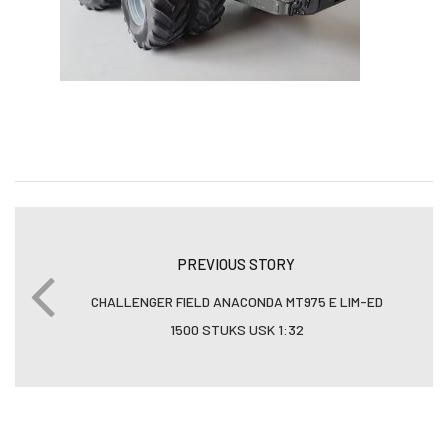
PREVIOUS STORY
CHALLENGER FIELD ANACONDA MT975 E LIM-ED
1500 STUKS USK 1:32