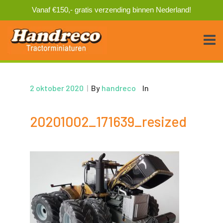
Vanaf €150,- gratis verzending binnen Nederland!
2 oktober 2020
|
By
handreco
In
20201002_171639_resized