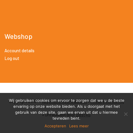
Webshop
Account details
Log out
Wij gebruiken cookies om ervoor te zorgen dat we u de beste
Copyright 2018 •
Algemene Voorwaarden
•
Privacy Verklaring
ervaring op onze website bieden. Als u doorgaat met het
gebruik van deze site, gaan we ervan uit dat u hiermee
• Ontwikkeld door
Best4u
.
tevreden bent.
Accepteren
Lees meer