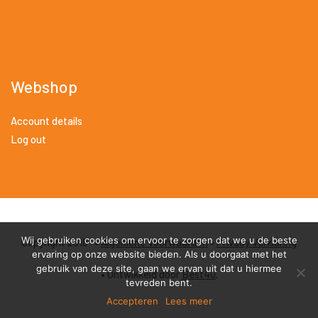
Webshop
Account details
Log out
Wij gebruiken cookies om ervoor te zorgen dat we u de beste
Copyright 2018 •
Algemene Voorwaarden
•
Privacy Verklaring
ervaring op onze website bieden. Als u doorgaat met het
gebruik van deze site, gaan we ervan uit dat u hiermee
• Ontwikkeld door
Best4u
.
tevreden bent.
Accepteren
Lees meer