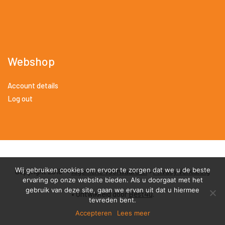
Webshop
Account details
Log out
Wij gebruiken cookies om ervoor te zorgen dat we u de beste
Copyright 2018 •
Algemene Voorwaarden
•
Privacy Verklaring
ervaring op onze website bieden. Als u doorgaat met het
gebruik van deze site, gaan we ervan uit dat u hiermee
• Ontwikkeld door
Best4u
.
tevreden bent.
Accepteren
Lees meer