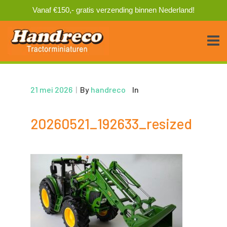
Vanaf €150,- gratis verzending binnen Nederland!
21 mei 2026
|
By
handreco
In
20260521_192633_resized