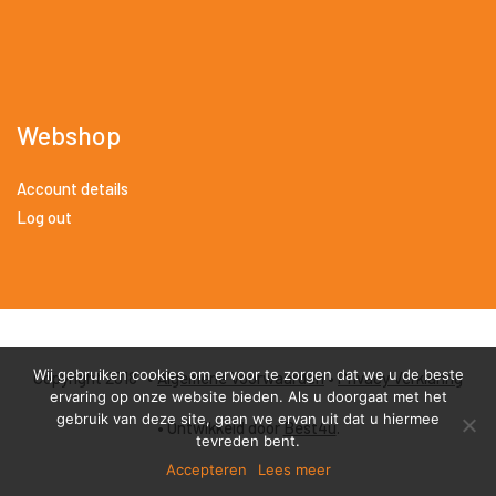
Webshop
Account details
Log out
Wij gebruiken cookies om ervoor te zorgen dat we u de beste
Copyright 2018 •
Algemene Voorwaarden
•
Privacy Verklaring
ervaring op onze website bieden. Als u doorgaat met het
gebruik van deze site, gaan we ervan uit dat u hiermee
• Ontwikkeld door
Best4u
.
tevreden bent.
Accepteren
Lees meer