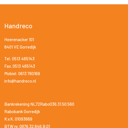
Handreco
Heerenacker 101
8401 VE Gorredijk
Tel: 0513 465143
Fax. 0513 465143
Mobiel: 0613 760169
info@handreco.nl
Bankrekening NL72Rabo036.31.50.560
Rabobank Gorredijk
K.v.K. 01093669
BTW nr. 0876.32.846.B.01