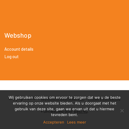
Webshop
Account details
Log out
Wij gebruiken cookies om ervoor te zorgen dat we u de beste
Copyright 2018 •
Algemene Voorwaarden
•
Privacy Verklaring
ervaring op onze website bieden. Als u doorgaat met het
gebruik van deze site, gaan we ervan uit dat u hiermee
• Ontwikkeld door
Best4u
.
tevreden bent.
Accepteren
Lees meer