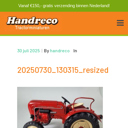
Vanaf €150,- gratis verzending binnen Nederland!
30 juli 2025
|
By
handreco
In
20250730_130315_resized