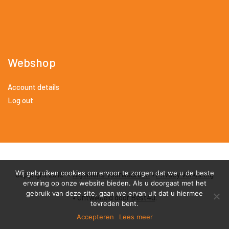
Webshop
Account details
Log out
Wij gebruiken cookies om ervoor te zorgen dat we u de beste
Copyright 2018 •
Algemene Voorwaarden
•
Privacy Verklaring
ervaring op onze website bieden. Als u doorgaat met het
gebruik van deze site, gaan we ervan uit dat u hiermee
• Ontwikkeld door
Best4u
.
tevreden bent.
Accepteren
Lees meer