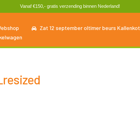
Vanaf €150,- gratis verzending binnen Nederland!
ebshop
Zat 12 september oltimer beurs Kallenkot
kelwagen
resized