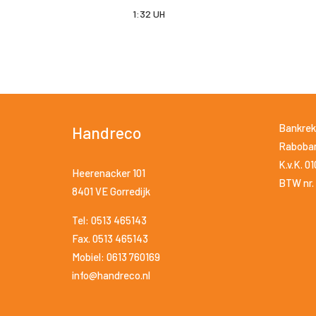
1:32 UH
Bankrek
Handreco
Raboban
K.v.K. 0
Heerenacker 101
BTW nr. 
8401 VE Gorredijk
Tel: 0513 465143
Fax. 0513 465143
Mobiel: 0613 760169
info@handreco.nl