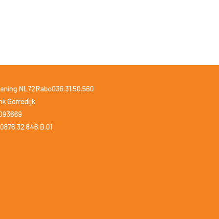
ening NL72Rabo036.31.50.560
k Gorredijk
1093669
0876.32.846.B.01