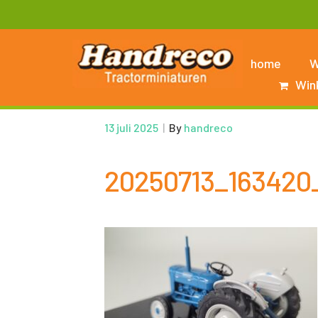
home
W
Win
13 juli 2025
|
By
handreco
20250713_163420_