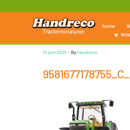
home
W
Win
14 juni 2025
|
By
handreco
9581677178755_C_