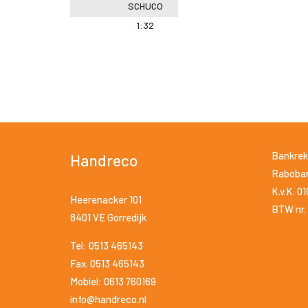
SCHUCO
1:32
Bankrek
Handreco
Raboban
K.v.K. 0
Heerenacker 101
BTW nr. 
8401 VE Gorredijk
Tel: 0513 465143
Fax. 0513 465143
Mobiel: 0613 760169
info@handreco.nl