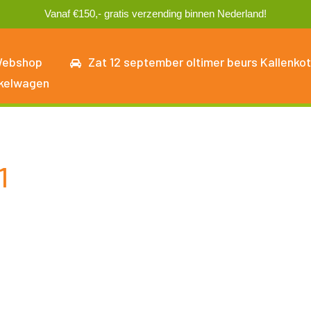
Vanaf €150,- gratis verzending binnen Nederland!
ebshop
Zat 12 september oltimer beurs Kallenkot
kelwagen
1