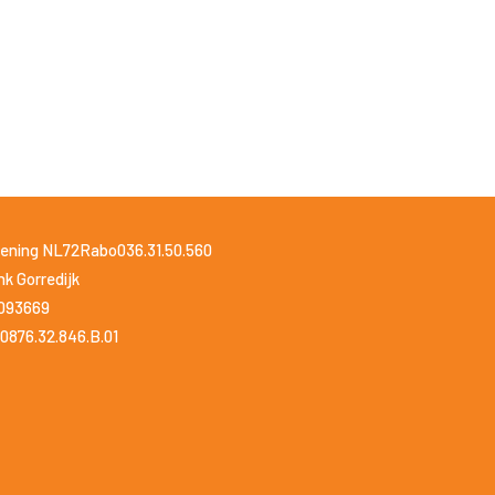
ening NL72Rabo036.31.50.560
k Gorredijk
1093669
0876.32.846.B.01