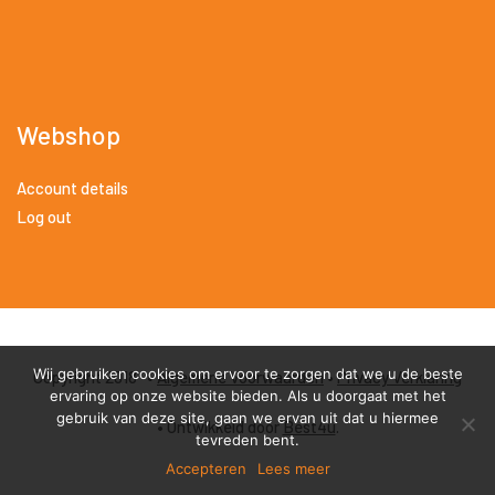
Webshop
Account details
Log out
Wij gebruiken cookies om ervoor te zorgen dat we u de beste
Copyright 2018 •
Algemene Voorwaarden
•
Privacy Verklaring
ervaring op onze website bieden. Als u doorgaat met het
gebruik van deze site, gaan we ervan uit dat u hiermee
• Ontwikkeld door
Best4u
.
tevreden bent.
Accepteren
Lees meer