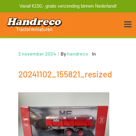
Vanaf €150,- gratis verzending binnen Nederland!
2 november 2024
|
By
handreco
In
20241102_155821_resized