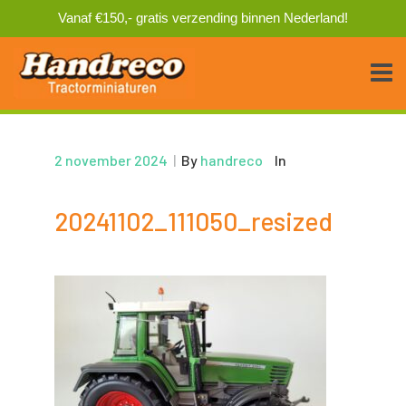
Vanaf €150,- gratis verzending binnen Nederland!
2 november 2024
|
By
handreco
In
20241102_111050_resized