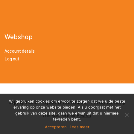
Webshop
Account details
Log out
Wij gebruiken cookies om ervoor te zorgen dat we u de beste
Copyright 2018 •
Algemene Voorwaarden
•
Privacy Verklaring
ervaring op onze website bieden. Als u doorgaat met het
gebruik van deze site, gaan we ervan uit dat u hiermee
• Ontwikkeld door
Best4u
.
tevreden bent.
Accepteren
Lees meer