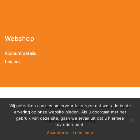
Webshop
Account details
Log out
Wij gebruiken cookies om ervoor te zorgen dat we u de beste
Copyright 2018 •
Algemene Voorwaarden
•
Privacy Verklaring
ervaring op onze website bieden. Als u doorgaat met het
gebruik van deze site, gaan we ervan uit dat u hiermee
• Ontwikkeld door
Best4u
.
tevreden bent.
Accepteren
Lees meer