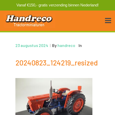
Vanaf €150,- gratis verzending binnen Nederland!
23 augustus 2024
|
By
handreco
In
20240823_124219_resized