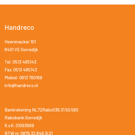
Handreco
Heerenacker 101
8401 VE Gorredijk
Tel: 0513 465143
Fax. 0513 465143
Mobiel: 0613 760169
info@handreco.nl
Bankrekening NL72Rabo036.31.50.560
Rabobank Gorredijk
K.v.K. 01093669
BTW nr. 0876.32.846.B.01